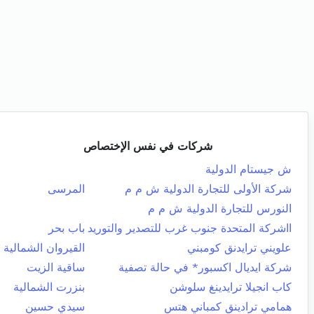
شركات في نفس الإختصاص
ش جيستام الدولية
شركة الأولى للتجارة الدولية ش م م
المرسى
النورس للتجارة الدولية ش م م
ااشركة المتحدة جنوب غرب للتصدير والتوريد
باب بحر
علويني ترايدنق كومبني
القيروان الشمالية
شركة ايديال اكسبور* في حالة تصفية
ساقية الزيت
كاب انجيلا ترايدينغ سلوشن
بنزرت الشمالية
همامي ترادينق كمباني هتس
سيدي حسين