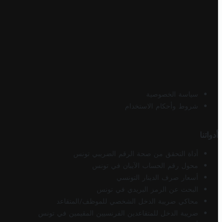
سياسة الخصوصية
شروط وأحكام الاستخدام
أدواتنا
أداة التحقق من صحة الرقم الضريبي تونس
محول رقم الحساب الآيبان في تونس
أسعار صرف الدينار التونسي
البحث عن الرمز البريدي في تونس
محاكي ضريبة الدخل الشخصي للموظف/المتقاعد
ضريبة الدخل للمتقاعدين الفرنسيين المقيمين في تونس