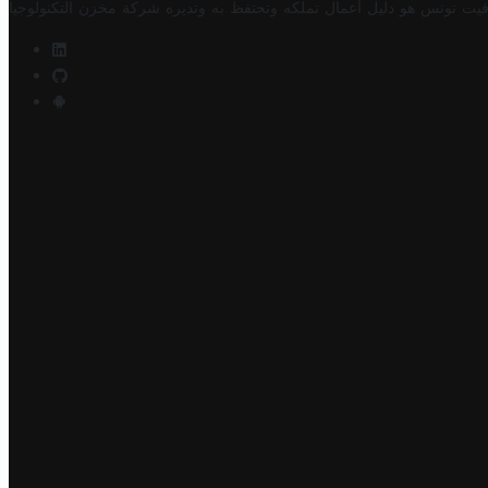
فيت تونس هو دليل أعمال تملكه وتحتفظ به وتديره
شركة مخزن التكنولوجيا