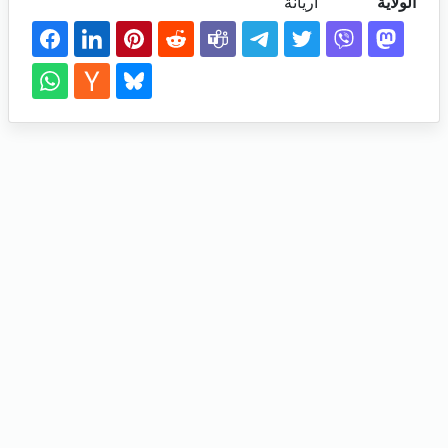
الولاية
اريانة