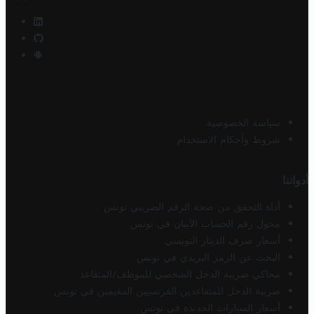
سياسة الخصوصية
شروط وأحكام الاستخدام
أدواتنا
أداة التحقق من صحة الرقم الضريبي تونس
محول رقم الحساب الآيبان في تونس
أسعار صرف الدينار التونسي
البحث عن الرمز البريدي في تونس
محاكي ضريبة الدخل الشخصي للموظف/المتقاعد
ضريبة الدخل للمتقاعدين الفرنسيين المقيمين في تونس
أسعار السيارات الجديدة في تونس