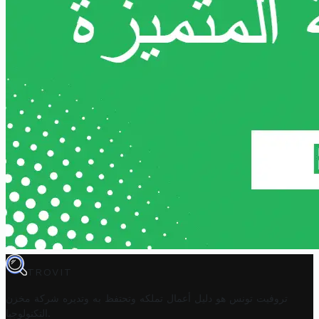
TROVIT
تروفيت تونس هو دليل أعمال تملكه وتحتفظ به وتديره
شركة مخزن
.
التكنولوجيا