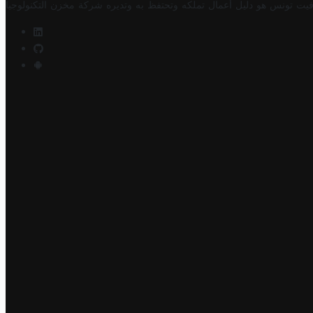
فيت تونس هو دليل أعمال تملكه وتحتفظ به وتديره
شركة مخزن التكنولوجيا