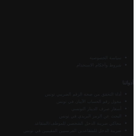
سياسة الخصوصية
شروط وأحكام الاستخدام
أدواتنا
أداة التحقق من صحة الرقم الضريبي تونس
محول رقم الحساب الآيبان في تونس
أسعار صرف الدينار التونسي
البحث عن الرمز البريدي في تونس
محاكي ضريبة الدخل الشخصي للموظف/المتقاعد
ضريبة الدخل للمتقاعدين الفرنسيين المقيمين في تونس