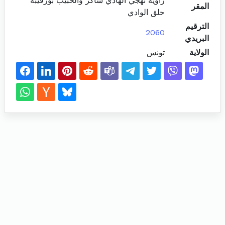
زاوية نهجي الهادي شاكر والحبيب بورقيبة
المقر
حلق الوادي
الترقيم
2060
البريدي
الولاية
تونس