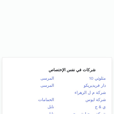
شركات في نفس الإختصاص
مثلوثي 10
المرسى
دار فريديريكو
المرسى
شركة م ل الزهراء
شركة ايوس
الحمامات
ي & ج
نابل
شركة مرحبا شي حبيبو
نابل