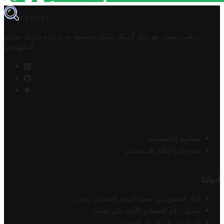
TROVIT
تروفيت تونس هو دليل أعمال تملكه وتحتفظ به وتديره
شركة مخزن
.
التكنولوجيا
سياسة الخصوصية
شروط وأحكام الاستخدام
أدواتنا
أداة التحقق من صحة الرقم الضريبي تونس
محول رقم الحساب الآيبان في تونس
أسعار صرف الدينار التونسي