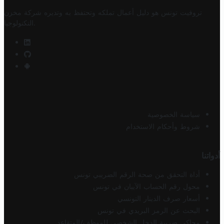
تروفيت تونس هو دليل أعمال تملكه وتحتفظ به وتديره
شركة مخزن
.
التكنولوجيا
سياسة الخصوصية
شروط وأحكام الاستخدام
أدواتنا
أداة التحقق من صحة الرقم الضريبي تونس
محول رقم الحساب الآيبان في تونس
أسعار صرف الدينار التونسي
البحث عن الرمز البريدي في تونس
محاكي ضريبة الدخل الشخصي للموظف/المتقاعد