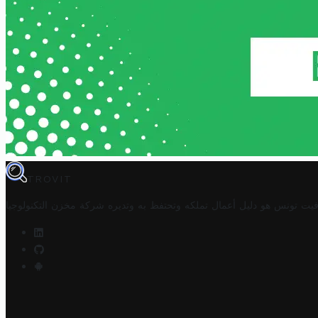
TROVIT
فيت تونس هو دليل أعمال تملكه وتحتفظ به وتديره
شركة مخزن التكنولوجيا