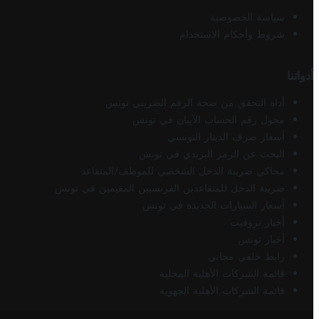
سياسة الخصوصية
شروط وأحكام الاستخدام
أدواتنا
أداة التحقق من صحة الرقم الضريبي تونس
محول رقم الحساب الآيبان في تونس
أسعار صرف الدينار التونسي
البحث عن الرمز البريدي في تونس
محاكي ضريبة الدخل الشخصي للموظف/المتقاعد
ضريبة الدخل للمتقاعدين الفرنسيين المقيمين في تونس
أسعار السيارات الجديدة في تونس
أخبار تروفيت
أخبار تونس
رابط خلفي مجاني
قائمة الشركات الأهلية المحلية
قائمة الشركات الأهلية الجهوية