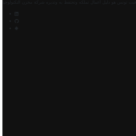
فيت تونس هو دليل أعمال تملكه وتحتفظ به وتديره
شركة مخزن التكنولوجيا