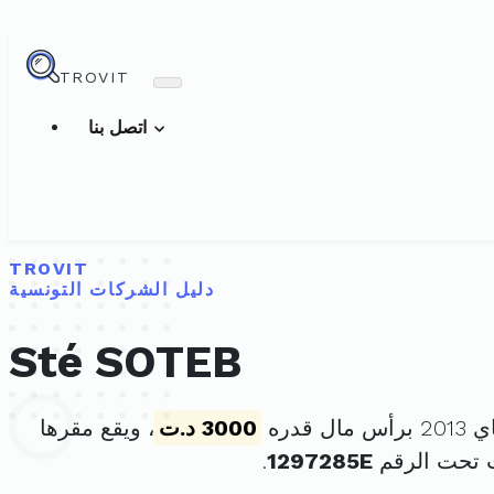
TROVIT
اتصل بنا
TROVIT
دليل الشركات التونسية
Sté SOTEB
3000 د.ت
، ويقع مقرها
 تحت الرقم
1297285E
.