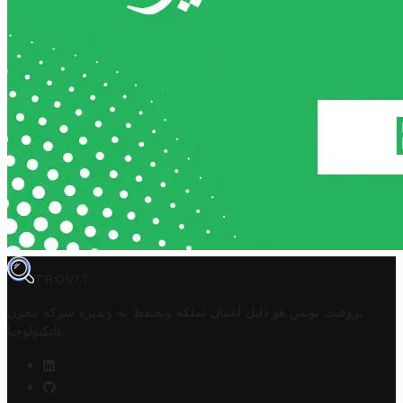
TROVIT
تروفيت تونس هو دليل أعمال تملكه وتحتفظ به وتديره
شركة مخزن
.
التكنولوجيا