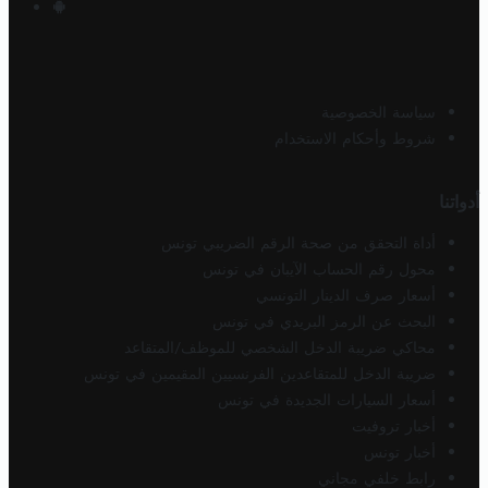
سياسة الخصوصية
شروط وأحكام الاستخدام
أدواتنا
أداة التحقق من صحة الرقم الضريبي تونس
محول رقم الحساب الآيبان في تونس
أسعار صرف الدينار التونسي
البحث عن الرمز البريدي في تونس
محاكي ضريبة الدخل الشخصي للموظف/المتقاعد
ضريبة الدخل للمتقاعدين الفرنسيين المقيمين في تونس
أسعار السيارات الجديدة في تونس
أخبار تروفيت
أخبار تونس
رابط خلفي مجاني