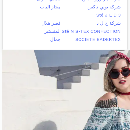
شركة يوني تاكس
مجاز الباب
Sté J L D 3
شركة ج ل د
قصر هلال
Sté N S-TEX CONFECTION
المنستير
SOCIETE BADERTEX
جمال