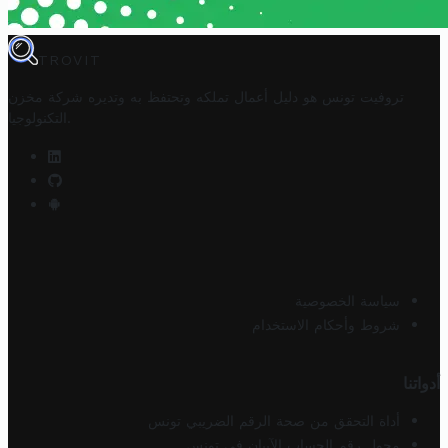
TROVIT
تروفيت تونس هو دليل أعمال تملكه وتحتفظ به وتديره
شركة مخزن
.
التكنولوجيا
سياسة الخصوصية
شروط وأحكام الاستخدام
أدواتنا
أداة التحقق من صحة الرقم الضريبي تونس
محول رقم الحساب الآيبان في تونس