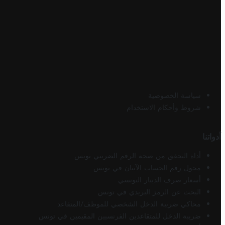
سياسة الخصوصية
شروط وأحكام الاستخدام
أدواتنا
أداة التحقق من صحة الرقم الضريبي تونس
محول رقم الحساب الآيبان في تونس
أسعار صرف الدينار التونسي
البحث عن الرمز البريدي في تونس
محاكي ضريبة الدخل الشخصي للموظف/المتقاعد
ضريبة الدخل للمتقاعدين الفرنسيين المقيمين في تونس