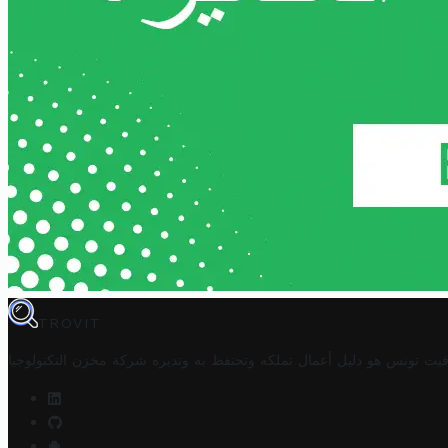
TROVIT
فيت تونس هو دليل أعمال تملكه وتحتفظ به وتديره
شركة مخزن التكنولوجيا