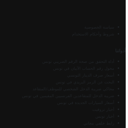
سياسة الخصوصية
شروط وأحكام الاستخدام
أدواتنا
أداة التحقق من صحة الرقم الضريبي تونس
محول رقم الحساب الآيبان في تونس
أسعار صرف الدينار التونسي
البحث عن الرمز البريدي في تونس
محاكي ضريبة الدخل الشخصي للموظف/المتقاعد
ضريبة الدخل للمتقاعدين الفرنسيين المقيمين في تونس
أسعار السيارات الجديدة في تونس
أخبار تروفيت
أخبار تونس
رابط خلفي مجاني