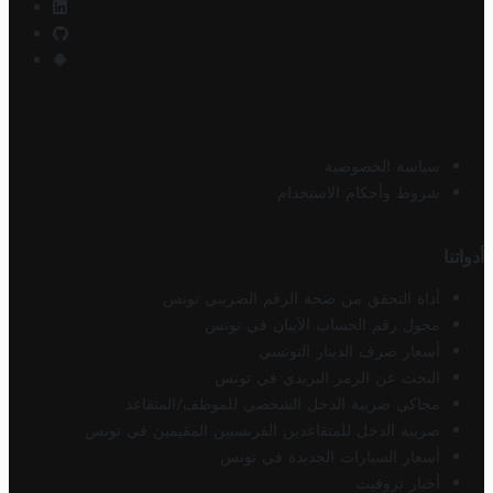
سياسة الخصوصية
شروط وأحكام الاستخدام
أدواتنا
أداة التحقق من صحة الرقم الضريبي تونس
محول رقم الحساب الآيبان في تونس
أسعار صرف الدينار التونسي
البحث عن الرمز البريدي في تونس
محاكي ضريبة الدخل الشخصي للموظف/المتقاعد
ضريبة الدخل للمتقاعدين الفرنسيين المقيمين في تونس
أسعار السيارات الجديدة في تونس
أخبار تروفيت