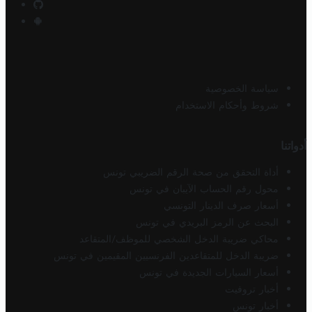
سياسة الخصوصية
شروط وأحكام الاستخدام
أدواتنا
أداة التحقق من صحة الرقم الضريبي تونس
محول رقم الحساب الآيبان في تونس
أسعار صرف الدينار التونسي
البحث عن الرمز البريدي في تونس
محاكي ضريبة الدخل الشخصي للموظف/المتقاعد
ضريبة الدخل للمتقاعدين الفرنسيين المقيمين في تونس
أسعار السيارات الجديدة في تونس
أخبار تروفيت
أخبار تونس