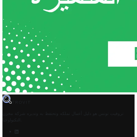
TROVIT
تروفيت تونس هو دليل أعمال تملكه وتحتفظ به وتديره
شركة مخزن
.
التكنولوجيا