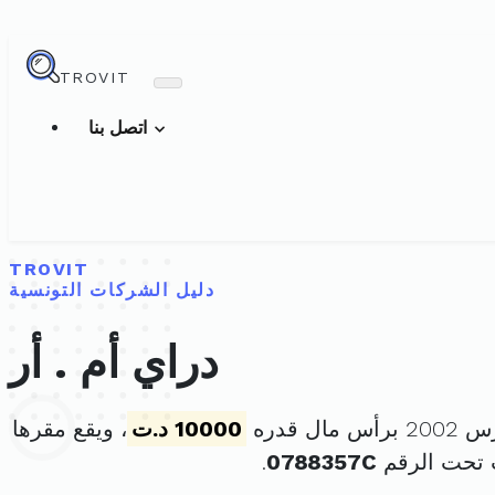
TROVIT
اتصل بنا
TROVIT
دليل الشركات التونسية
دراي أم . أر
10000 د.ت
، ويقع مقرها
 تحت الرقم
0788357C
.