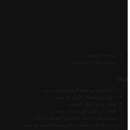
سياسة الخصوصية
شروط وأحكام الاستخدام
أدواتنا
أداة التحقق من صحة الرقم الضريبي تونس
محول رقم الحساب الآيبان في تونس
أسعار صرف الدينار التونسي
البحث عن الرمز البريدي في تونس
محاكي ضريبة الدخل الشخصي للموظف/المتقاعد
ضريبة الدخل للمتقاعدين الفرنسيين المقيمين في تونس