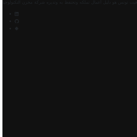
فيت تونس هو دليل أعمال تملكه وتحتفظ به وتديره
شركة مخزن التكنولوجيا