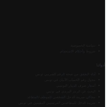
سياسة الخصوصية
شروط وأحكام الاستخدام
أدواتنا
أداة التحقق من صحة الرقم الضريبي تونس
محول رقم الحساب الآيبان في تونس
أسعار صرف الدينار التونسي
البحث عن الرمز البريدي في تونس
محاكي ضريبة الدخل الشخصي للموظف/المتقاعد
ضريبة الدخل للمتقاعدين الفرنسيين المقيمين في تونس