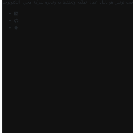
فيت تونس هو دليل أعمال تملكه وتحتفظ به وتديره
شركة مخزن التكنولوجيا