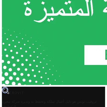
TROVIT
تروفيت تونس هو دليل أعمال تملكه وتحتفظ به وتديره
شركة مخزن
.
التكنولوجيا