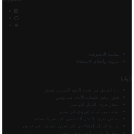
سياسة الخصوصية
شروط وأحكام الاستخدام
أدواتنا
أداة التحقق من صحة الرقم الضريبي تونس
محول رقم الحساب الآيبان في تونس
أسعار صرف الدينار التونسي
البحث عن الرمز البريدي في تونس
محاكي ضريبة الدخل الشخصي للموظف/المتقاعد
ضريبة الدخل للمتقاعدين الفرنسيين المقيمين في تونس
أسعار السيارات الجديدة في تونس