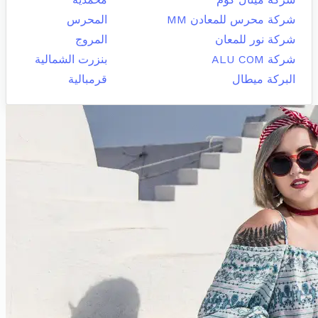
شركة محرس للمعادن MM
المحرس
شركة نور للمعان
المروج
شركة ALU COM
بنزرت الشمالية
البركة ميطال
قرمبالية