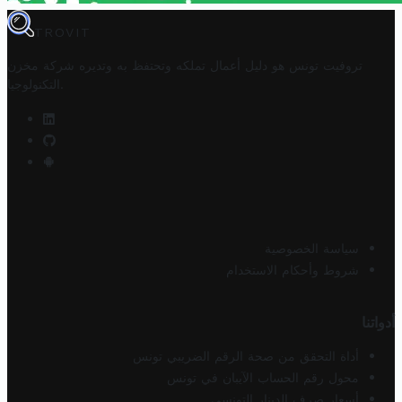
TROVIT
تروفيت تونس هو دليل أعمال تملكه وتحتفظ به وتديره
شركة مخزن
.
التكنولوجيا
سياسة الخصوصية
شروط وأحكام الاستخدام
أدواتنا
أداة التحقق من صحة الرقم الضريبي تونس
محول رقم الحساب الآيبان في تونس
أسعار صرف الدينار التونسي