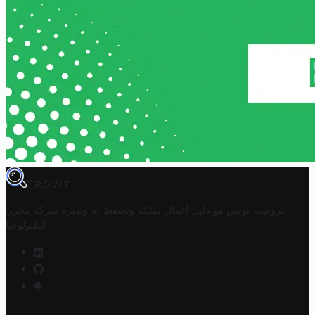
TROVIT
تروفيت تونس هو دليل أعمال تملكه وتحتفظ به وتديره
شركة مخزن
.
التكنولوجيا