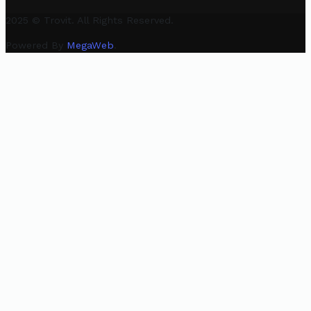
2025 © Trovit. All Rights Reserved.
Powered By
MegaWeb
.