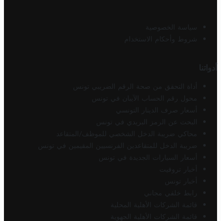
سياسة الخصوصية
شروط وأحكام الاستخدام
أدواتنا
أداة التحقق من صحة الرقم الضريبي تونس
محول رقم الحساب الآيبان في تونس
أسعار صرف الدينار التونسي
البحث عن الرمز البريدي في تونس
محاكي ضريبة الدخل الشخصي للموظف/المتقاعد
ضريبة الدخل للمتقاعدين الفرنسيين المقيمين في تونس
أسعار السيارات الجديدة في تونس
أخبار تروفيت
أخبار تونس
رابط خلفي مجاني
قائمة الشركات الأهلية المحلية
قائمة الشركات الأهلية الجهوية