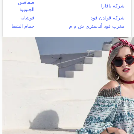
صفاقس
شركة نافارا
الجنوبية
شركة قولدن فود
فوشانة
مغرب فود أندستري ش م م
حمام الشط