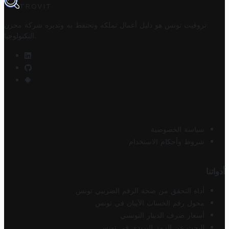
TROVIT
تروفيت تونس هو دليل أعمال تملكه وتحتفظ به وتديره
شركة مخزن
.
التكنولوجيا
سياسة الخصوصية
شروط وأحكام الاستخدام
أدواتنا
أداة التحقق من صحة الرقم الضريبي تونس
محول رقم الحساب الآيبان في تونس
أسعار صرف الدينار التونسي
البحث عن الرمز البريدي في تونس