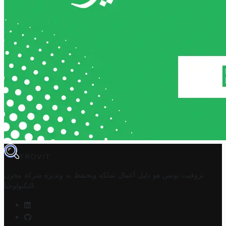
TROVIT
تروفيت تونس هو دليل أعمال تملكه وتحتفظ به وتديره
شركة مخزن
.
التكنولوجيا