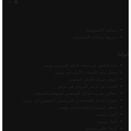
سياسة الخصوصية
شروط وأحكام الاستخدام
أدواتنا
أداة التحقق من صحة الرقم الضريبي تونس
محول رقم الحساب الآيبان في تونس
أسعار صرف الدينار التونسي
البحث عن الرمز البريدي في تونس
محاكي ضريبة الدخل الشخصي للموظف/المتقاعد
ضريبة الدخل للمتقاعدين الفرنسيين المقيمين في تونس
أسعار السيارات الجديدة في تونس
أخبار تروفيت
أخبار تونس
رابط خلفي مجاني