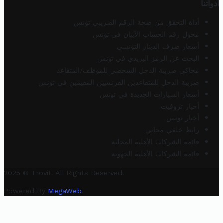
أدواتنا
أداة التحقق من صحة الرقم الضريبي تونس
محول رقم الحساب الآيبان في تونس
أسعار صرف الدينار التونسي
البحث عن الرمز البريدي في تونس
محاكي ضريبة الدخل الشخصي للموظف/المتقاعد
ضريبة الدخل للمتقاعدين الفرنسيين المقيمين في تونس
أسعار السيارات الجديدة في تونس
أخبار تروفيت
أخبار تونس
رابط خلفي مجاني
قائمة الشركات الأهلية المحلية
قائمة الشركات الأهلية الجهوية
2025 © Trovit. All Rights Reserved.
Powered By
MegaWeb
.