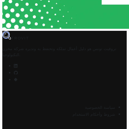
TROVIT
تروفيت تونس هو دليل أعمال تملكه وتحتفظ به وتديره
شركة مخزن
.
التكنولوجيا
سياسة الخصوصية
شروط وأحكام الاستخدام