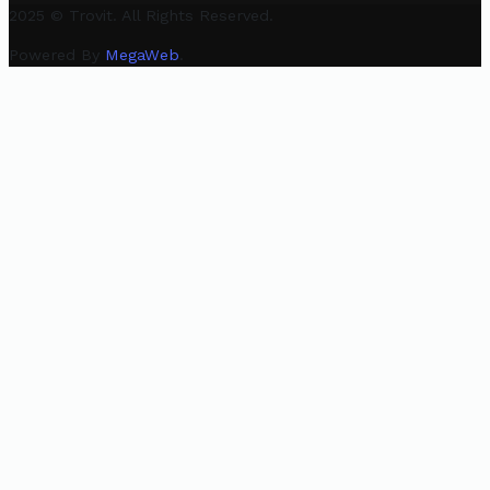
2025 © Trovit. All Rights Reserved.
Powered By
MegaWeb
.