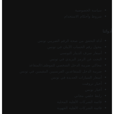
سياسة الخصوصية
شروط وأحكام الاستخدام
أدواتنا
أداة التحقق من صحة الرقم الضريبي تونس
محول رقم الحساب الآيبان في تونس
أسعار صرف الدينار التونسي
البحث عن الرمز البريدي في تونس
محاكي ضريبة الدخل الشخصي للموظف/المتقاعد
ضريبة الدخل للمتقاعدين الفرنسيين المقيمين في تونس
أسعار السيارات الجديدة في تونس
أخبار تروفيت
أخبار تونس
رابط خلفي مجاني
قائمة الشركات الأهلية المحلية
قائمة الشركات الأهلية الجهوية