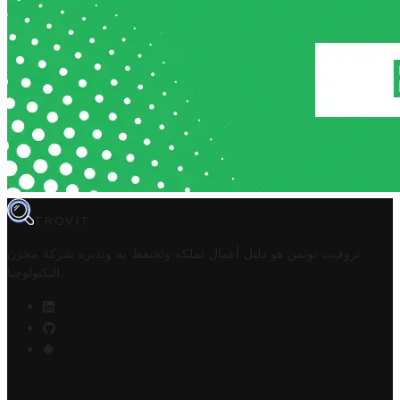
TROVIT
تروفيت تونس هو دليل أعمال تملكه وتحتفظ به وتديره
شركة مخزن
.
التكنولوجيا