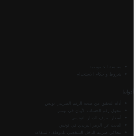
سياسة الخصوصية
شروط وأحكام الاستخدام
أدواتنا
أداة التحقق من صحة الرقم الضريبي تونس
محول رقم الحساب الآيبان في تونس
أسعار صرف الدينار التونسي
البحث عن الرمز البريدي في تونس
محاكي ضريبة الدخل الشخصي للموظف/المتقاعد