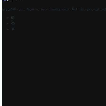
TROVIT
فيت تونس هو دليل أعمال تملكه وتحتفظ به وتديره
شركة مخزن التكنولوجيا