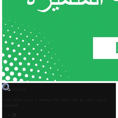
TROVIT
تروفيت تونس هو دليل أعمال تملكه وتحتفظ به وتديره
شركة مخزن
.
التكنولوجيا