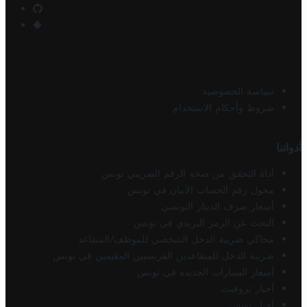
سياسة الخصوصية
شروط وأحكام الاستخدام
أدواتنا
أداة التحقق من صحة الرقم الضريبي تونس
محول رقم الحساب الآيبان في تونس
أسعار صرف الدينار التونسي
البحث عن الرمز البريدي في تونس
محاكي ضريبة الدخل الشخصي للموظف/المتقاعد
ضريبة الدخل للمتقاعدين الفرنسيين المقيمين في تونس
أسعار السيارات الجديدة في تونس
أخبار تروفيت
أخبار تونس