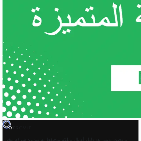
TROVIT
تروفيت تونس هو دليل أعمال تملكه وتحتفظ به وتديره
شركة مخزن