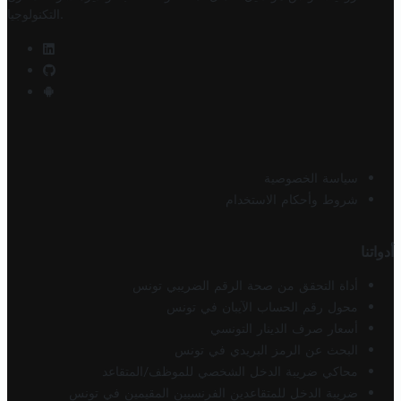
.
التكنولوجيا
سياسة الخصوصية
شروط وأحكام الاستخدام
أدواتنا
أداة التحقق من صحة الرقم الضريبي تونس
محول رقم الحساب الآيبان في تونس
أسعار صرف الدينار التونسي
البحث عن الرمز البريدي في تونس
محاكي ضريبة الدخل الشخصي للموظف/المتقاعد
ضريبة الدخل للمتقاعدين الفرنسيين المقيمين في تونس