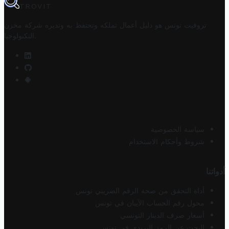
TROVIT
تروفيت تونس هو دليل أعمال تملكه وتحتفظ به وتديره
شركة مخزن
.
التكنولوجيا
سياسة الخصوصية
شروط وأحكام الاستخدام
أدواتنا
أداة التحقق من صحة الرقم الضريبي تونس
محول رقم الحساب الآيبان في تونس
أسعار صرف الدينار التونسي
البحث عن الرمز البريدي في تونس