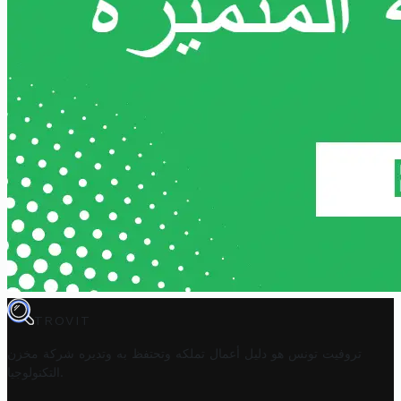
TROVIT
تروفيت تونس هو دليل أعمال تملكه وتحتفظ به وتديره
شركة مخزن
.
التكنولوجيا