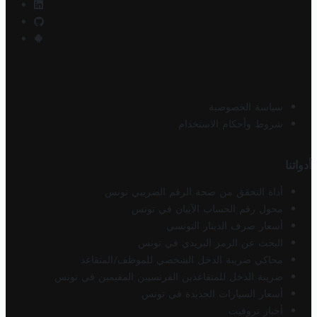
سياسة الخصوصية
شروط وأحكام الاستخدام
أدواتنا
أداة التحقق من صحة الرقم الضريبي تونس
محول رقم الحساب الآيبان في تونس
أسعار صرف الدينار التونسي
البحث عن الرمز البريدي في تونس
محاكي ضريبة الدخل الشخصي للموظف/المتقاعد
ضريبة الدخل للمتقاعدين الفرنسيين المقيمين في تونس
أسعار السيارات الجديدة في تونس
أخبار تروفيت