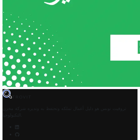
TROVIT
تروفيت تونس هو دليل أعمال تملكه وتحتفظ به وتديره
شركة مخزن
.
التكنولوجيا