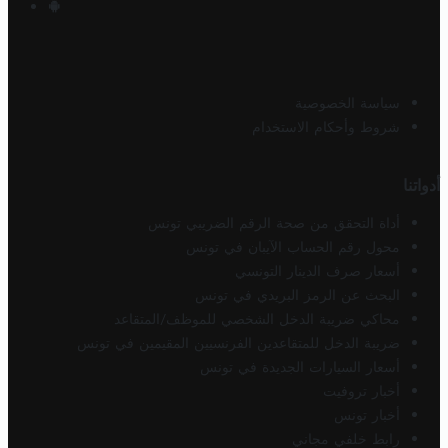
سياسة الخصوصية
شروط وأحكام الاستخدام
أدواتنا
أداة التحقق من صحة الرقم الضريبي تونس
محول رقم الحساب الآيبان في تونس
أسعار صرف الدينار التونسي
البحث عن الرمز البريدي في تونس
محاكي ضريبة الدخل الشخصي للموظف/المتقاعد
ضريبة الدخل للمتقاعدين الفرنسيين المقيمين في تونس
أسعار السيارات الجديدة في تونس
أخبار تروفيت
أخبار تونس
رابط خلفي مجاني