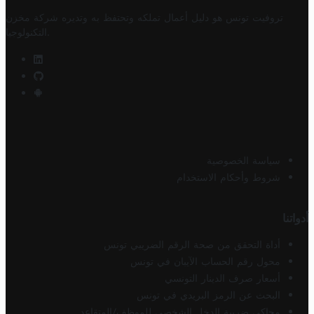
تروفيت تونس هو دليل أعمال تملكه وتحتفظ به وتديره
شركة مخزن
.
التكنولوجيا
سياسة الخصوصية
شروط وأحكام الاستخدام
أدواتنا
أداة التحقق من صحة الرقم الضريبي تونس
محول رقم الحساب الآيبان في تونس
أسعار صرف الدينار التونسي
البحث عن الرمز البريدي في تونس
محاكي ضريبة الدخل الشخصي للموظف/المتقاعد