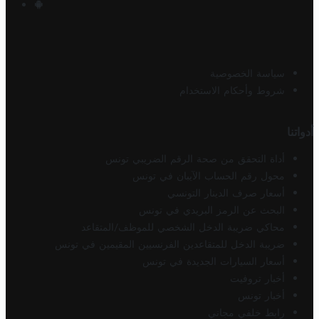
سياسة الخصوصية
شروط وأحكام الاستخدام
أدواتنا
أداة التحقق من صحة الرقم الضريبي تونس
محول رقم الحساب الآيبان في تونس
أسعار صرف الدينار التونسي
البحث عن الرمز البريدي في تونس
محاكي ضريبة الدخل الشخصي للموظف/المتقاعد
ضريبة الدخل للمتقاعدين الفرنسيين المقيمين في تونس
أسعار السيارات الجديدة في تونس
أخبار تروفيت
أخبار تونس
رابط خلفي مجاني