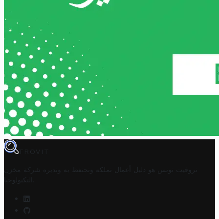
TROVIT
تروفيت تونس هو دليل أعمال تملكه وتحتفظ به وتديره
شركة مخزن
.
التكنولوجيا