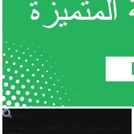
TROVIT
تروفيت تونس هو دليل أعمال تملكه وتحتفظ به وتديره
شركة مخزن
.
التكنولوجيا