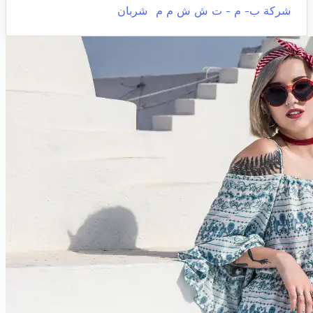
شركة ب- م - ت ش ش م م
شربان