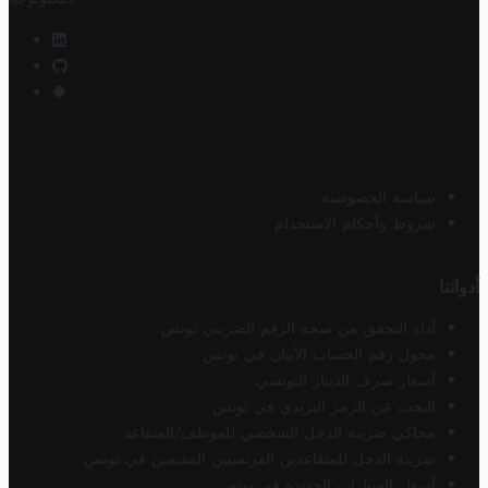
سياسة الخصوصية
شروط وأحكام الاستخدام
أدواتنا
أداة التحقق من صحة الرقم الضريبي تونس
محول رقم الحساب الآيبان في تونس
أسعار صرف الدينار التونسي
البحث عن الرمز البريدي في تونس
محاكي ضريبة الدخل الشخصي للموظف/المتقاعد
ضريبة الدخل للمتقاعدين الفرنسيين المقيمين في تونس
أسعار السيارات الجديدة في تونس