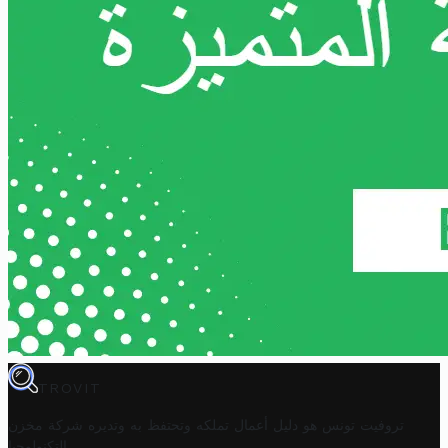
TROVIT
تروفيت تونس هو دليل أعمال تملكه وتحتفظ به وتديره
شركة مخزن
.
التكنولوجيا