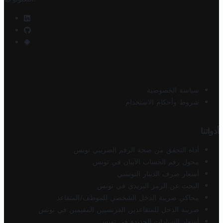
سياسة الخصوصية
شروط وأحكام الاستخدام
أدواتنا
أداة التحقق من صحة الرقم الضريبي تونس
محول رقم الحساب الآيبان في تونس
أسعار صرف الدينار التونسي
البحث عن الرمز البريدي في تونس
محاكي ضريبة الدخل الشخصي للموظف/المتقاعد
ضريبة الدخل للمتقاعدين الفرنسيين المقيمين في تونس
أسعار السيارات الجديدة في تونس