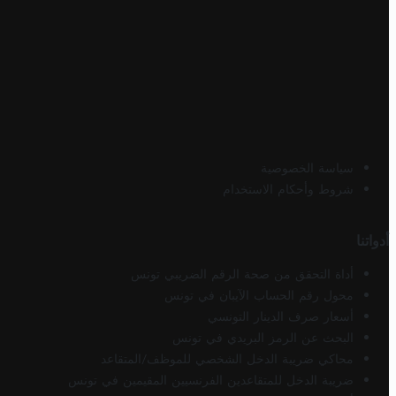
سياسة الخصوصية
شروط وأحكام الاستخدام
أدواتنا
أداة التحقق من صحة الرقم الضريبي تونس
محول رقم الحساب الآيبان في تونس
أسعار صرف الدينار التونسي
البحث عن الرمز البريدي في تونس
محاكي ضريبة الدخل الشخصي للموظف/المتقاعد
ضريبة الدخل للمتقاعدين الفرنسيين المقيمين في تونس