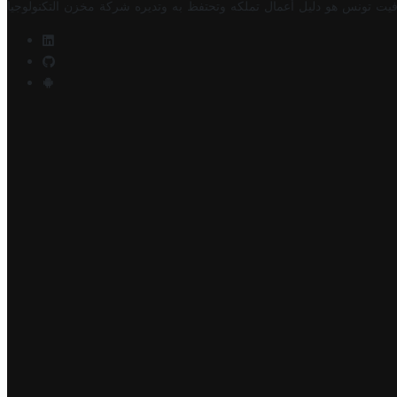
فيت تونس هو دليل أعمال تملكه وتحتفظ به وتديره
شركة مخزن التكنولوجيا