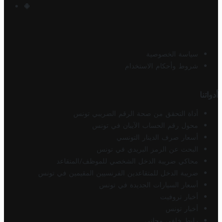
سياسة الخصوصية
شروط وأحكام الاستخدام
أدواتنا
أداة التحقق من صحة الرقم الضريبي تونس
محول رقم الحساب الآيبان في تونس
أسعار صرف الدينار التونسي
البحث عن الرمز البريدي في تونس
محاكي ضريبة الدخل الشخصي للموظف/المتقاعد
ضريبة الدخل للمتقاعدين الفرنسيين المقيمين في تونس
أسعار السيارات الجديدة في تونس
أخبار تروفيت
أخبار تونس
رابط خلفي مجاني