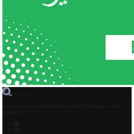
TROVIT
تروفيت تونس هو دليل أعمال تملكه وتحتفظ به وتديره
شركة مخزن
.
التكنولوجيا