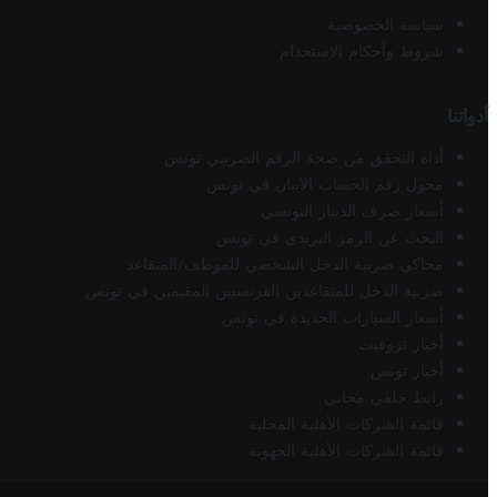
سياسة الخصوصية
شروط وأحكام الاستخدام
أدواتنا
أداة التحقق من صحة الرقم الضريبي تونس
محول رقم الحساب الآيبان في تونس
أسعار صرف الدينار التونسي
البحث عن الرمز البريدي في تونس
محاكي ضريبة الدخل الشخصي للموظف/المتقاعد
ضريبة الدخل للمتقاعدين الفرنسيين المقيمين في تونس
أسعار السيارات الجديدة في تونس
أخبار تروفيت
أخبار تونس
رابط خلفي مجاني
قائمة الشركات الأهلية المحلية
قائمة الشركات الأهلية الجهوية