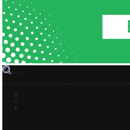
TROVIT
فيت تونس هو دليل أعمال تملكه وتحتفظ به وتديره
شركة مخزن التكنولوجيا