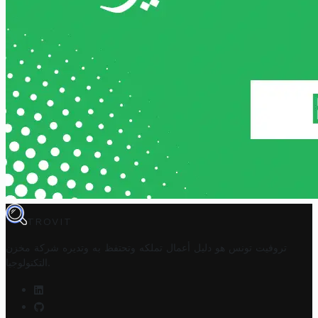
TROVIT
تروفيت تونس هو دليل أعمال تملكه وتحتفظ به وتديره
شركة مخزن
.
التكنولوجيا