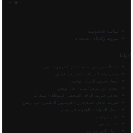
سياسة الخصوصية
شروط وأحكام الاستخدام
أدواتنا
أداة التحقق من صحة الرقم الضريبي تونس
محول رقم الحساب الآيبان في تونس
أسعار صرف الدينار التونسي
البحث عن الرمز البريدي في تونس
محاكي ضريبة الدخل الشخصي للموظف/المتقاعد
ضريبة الدخل للمتقاعدين الفرنسيين المقيمين في تونس
أسعار السيارات الجديدة في تونس
أخبار تروفيت
أخبار تونس
رابط خلفي مجاني