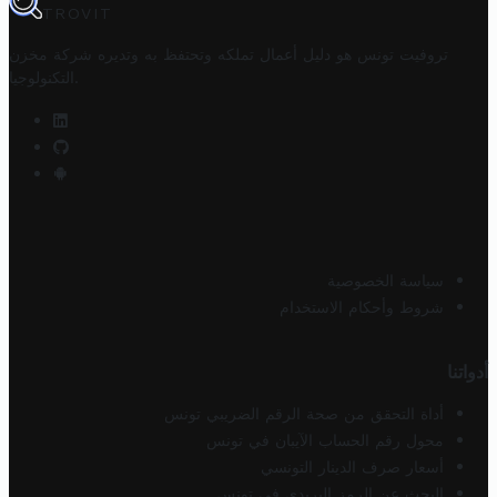
TROVIT
تروفيت تونس هو دليل أعمال تملكه وتحتفظ به وتديره
شركة مخزن
.
التكنولوجيا
سياسة الخصوصية
شروط وأحكام الاستخدام
أدواتنا
أداة التحقق من صحة الرقم الضريبي تونس
محول رقم الحساب الآيبان في تونس
أسعار صرف الدينار التونسي
البحث عن الرمز البريدي في تونس