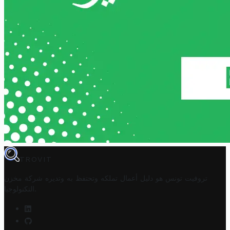
TROVIT
تروفيت تونس هو دليل أعمال تملكه وتحتفظ به وتديره
شركة مخزن
.
التكنولوجيا