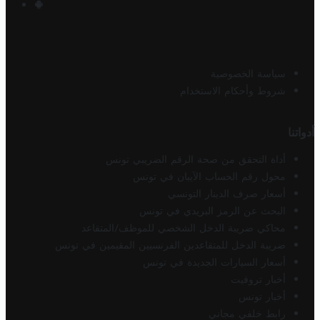
سياسة الخصوصية
شروط وأحكام الاستخدام
أدواتنا
أداة التحقق من صحة الرقم الضريبي تونس
محول رقم الحساب الآيبان في تونس
أسعار صرف الدينار التونسي
البحث عن الرمز البريدي في تونس
محاكي ضريبة الدخل الشخصي للموظف/المتقاعد
ضريبة الدخل للمتقاعدين الفرنسيين المقيمين في تونس
أسعار السيارات الجديدة في تونس
أخبار تروفيت
أخبار تونس
رابط خلفي مجاني