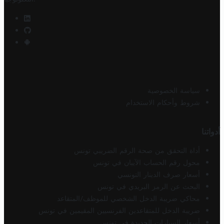
سياسة الخصوصية
شروط وأحكام الاستخدام
أدواتنا
أداة التحقق من صحة الرقم الضريبي تونس
محول رقم الحساب الآيبان في تونس
أسعار صرف الدينار التونسي
البحث عن الرمز البريدي في تونس
محاكي ضريبة الدخل الشخصي للموظف/المتقاعد
ضريبة الدخل للمتقاعدين الفرنسيين المقيمين في تونس
أسعار السيارات الجديدة في تونس