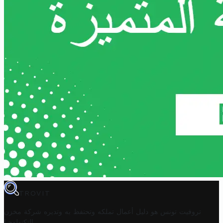
TROVIT
تروفيت تونس هو دليل أعمال تملكه وتحتفظ به وتديره
شركة مخزن
.
التكنولوجيا