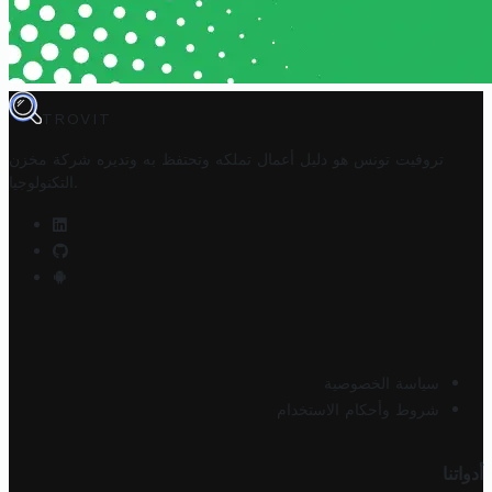
TROVIT
تروفيت تونس هو دليل أعمال تملكه وتحتفظ به وتديره
شركة مخزن
.
التكنولوجيا
سياسة الخصوصية
شروط وأحكام الاستخدام
أدواتنا