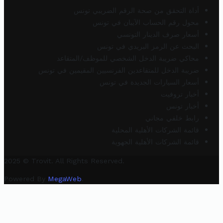
أداة التحقق من صحة الرقم الضريبي تونس
محول رقم الحساب الآيبان في تونس
أسعار صرف الدينار التونسي
البحث عن الرمز البريدي في تونس
محاكي ضريبة الدخل الشخصي للموظف/المتقاعد
ضريبة الدخل للمتقاعدين الفرنسيين المقيمين في تونس
أسعار السيارات الجديدة في تونس
أخبار تروفيت
أخبار تونس
رابط خلفي مجاني
قائمة الشركات الأهلية المحلية
قائمة الشركات الأهلية الجهوية
2025 © Trovit. All Rights Reserved.
Powered By
MegaWeb
.