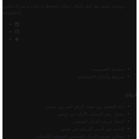
تروفيت تونس هو دليل أعمال تملكه وتحتفظ به وتديره
شركة مخزن
.
التكنولوجيا
سياسة الخصوصية
شروط وأحكام الاستخدام
أدواتنا
أداة التحقق من صحة الرقم الضريبي تونس
محول رقم الحساب الآيبان في تونس
أسعار صرف الدينار التونسي
البحث عن الرمز البريدي في تونس
محاكي ضريبة الدخل الشخصي للموظف/المتقاعد