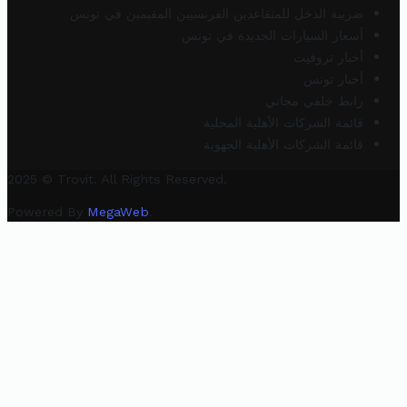
ضريبة الدخل للمتقاعدين الفرنسيين المقيمين في تونس
أسعار السيارات الجديدة في تونس
أخبار تروفيت
أخبار تونس
رابط خلفي مجاني
قائمة الشركات الأهلية المحلية
قائمة الشركات الأهلية الجهوية
2025 © Trovit. All Rights Reserved.
Powered By
MegaWeb
.