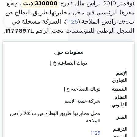
نوفمبر 2010 برأس مال قدره
330000 د.ت
، ويقع
مقرها الرئيسي في محل مخابرتها طريق البطاح ص
ب265 رادس الملاحة (
1125
)، الشركة مسجلة في
السجل الوطني للمؤسسات تحت الرقم
1177897L
.
معلومات حول
توباك الصناعية خ إ
الإسم
التجاري
التسمية
توباك الصناعية خ إ
النظام
شركة خفية الإسم
القانوني
محل مخابرتها طريق البطاح ص ب265 رادس
المقر
الملاحة
الترقيم
1125
البريدي