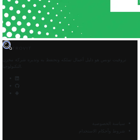
TROVIT
تروفيت تونس هو دليل أعمال تملكه وتحتفظ به وتديره
شركة مخزن
.
التكنولوجيا
سياسة الخصوصية
شروط وأحكام الاستخدام