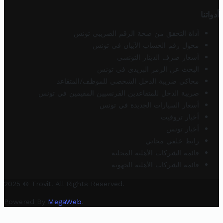
أدواتنا
أداة التحقق من صحة الرقم الضريبي تونس
محول رقم الحساب الآيبان في تونس
أسعار صرف الدينار التونسي
البحث عن الرمز البريدي في تونس
محاكي ضريبة الدخل الشخصي للموظف/المتقاعد
ضريبة الدخل للمتقاعدين الفرنسيين المقيمين في تونس
أسعار السيارات الجديدة في تونس
أخبار تروفيت
أخبار تونس
رابط خلفي مجاني
قائمة الشركات الأهلية المحلية
قائمة الشركات الأهلية الجهوية
2025 © Trovit. All Rights Reserved.
Powered By
MegaWeb
.