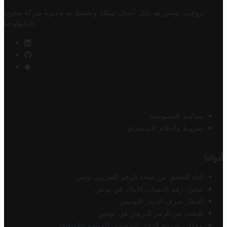
تروفيت تونس هو دليل أعمال تملكه وتحتفظ به وتديره
شركة مخزن
.
التكنولوجيا
سياسة الخصوصية
شروط وأحكام الاستخدام
أدواتنا
أداة التحقق من صحة الرقم الضريبي تونس
محول رقم الحساب الآيبان في تونس
أسعار صرف الدينار التونسي
البحث عن الرمز البريدي في تونس
محاكي ضريبة الدخل الشخصي للموظف/المتقاعد