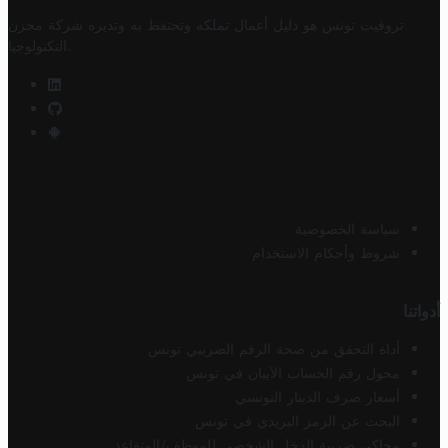
تروفيت تونس هو دليل أعمال تملكه وتحتفظ به وتديره
شركة مخزن
.
التكنولوجيا
سياسة الخصوصية
شروط وأحكام الاستخدام
أدواتنا
أداة التحقق من صحة الرقم الضريبي تونس
محول رقم الحساب الآيبان في تونس
أسعار صرف الدينار التونسي
البحث عن الرمز البريدي في تونس
محاكي ضريبة الدخل الشخصي للموظف/المتقاعد