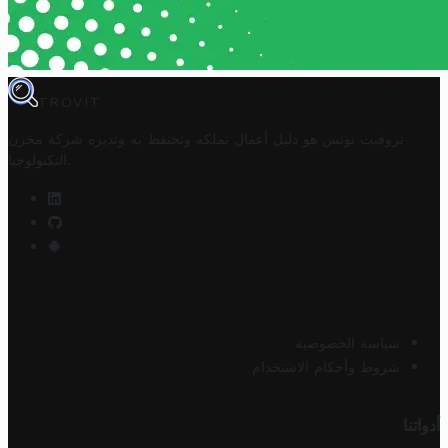
TROVIT
تروفيت تونس هو دليل أعمال تملكه وتحتفظ به وتديره
شركة مخزن
.
التكنولوجيا
سياسة الخصوصية
شروط وأحكام الاستخدام
أدواتنا