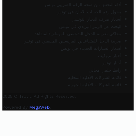
أداة التحقق من صحة الرقم الضريبي تونس
محول رقم الحساب الآيبان في تونس
أسعار صرف الدينار التونسي
البحث عن الرمز البريدي في تونس
محاكي ضريبة الدخل الشخصي للموظف/المتقاعد
ضريبة الدخل للمتقاعدين الفرنسيين المقيمين في تونس
أسعار السيارات الجديدة في تونس
أخبار تروفيت
أخبار تونس
رابط خلفي مجاني
قائمة الشركات الأهلية المحلية
قائمة الشركات الأهلية الجهوية
2025 © Trovit. All Rights Reserved.
Powered By
MegaWeb
.