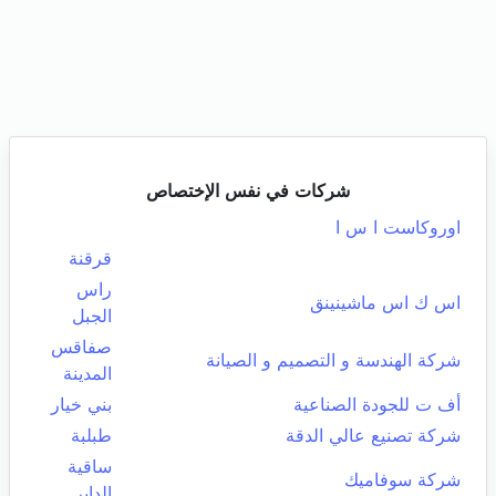
شركات في نفس الإختصاص
اوروكاست ا س ا
قرقنة
راس
اس ك اس ماشينينق
الجبل
صفاقس
شركة الهندسة و التصميم و الصيانة
المدينة
أف ت للجودة الصناعية
بني خيار
شركة تصنيع عالي الدقة
طبلبة
ساقية
شركة سوفاميك
الداير