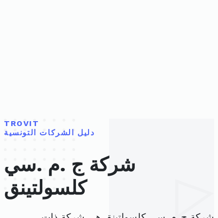
TROVIT
دليل الشركات التونسية
شركة ج .م .سي
كلسولتينق
شركة ج .م .سي كلسولتينق هي شركة ذات