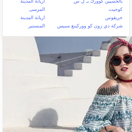
بالحسيين كوورك بـ ل س
اريانة المدينة
كوجيت
المرسى
حريقوس
اريانة المدينة
شركة ذي زون كو ووركينغ سبيس
المنستير