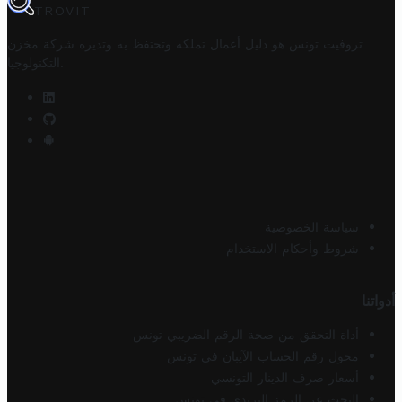
TROVIT
تروفيت تونس هو دليل أعمال تملكه وتحتفظ به وتديره
شركة مخزن
.
التكنولوجيا
سياسة الخصوصية
شروط وأحكام الاستخدام
أدواتنا
أداة التحقق من صحة الرقم الضريبي تونس
محول رقم الحساب الآيبان في تونس
أسعار صرف الدينار التونسي
البحث عن الرمز البريدي في تونس