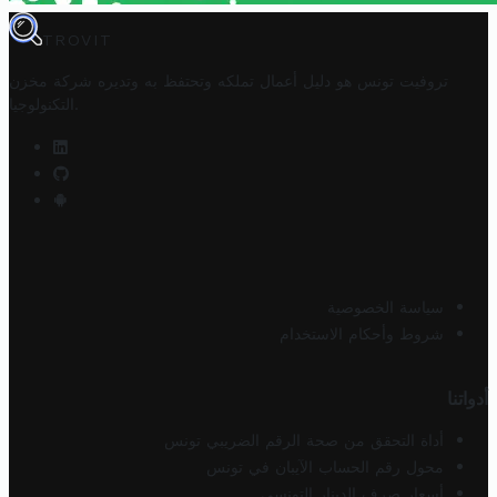
TROVIT
تروفيت تونس هو دليل أعمال تملكه وتحتفظ به وتديره
شركة مخزن
.
التكنولوجيا
سياسة الخصوصية
شروط وأحكام الاستخدام
أدواتنا
أداة التحقق من صحة الرقم الضريبي تونس
محول رقم الحساب الآيبان في تونس
أسعار صرف الدينار التونسي