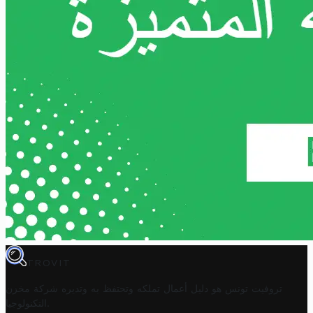
TROVIT
تروفيت تونس هو دليل أعمال تملكه وتحتفظ به وتديره
شركة مخزن
.
التكنولوجيا