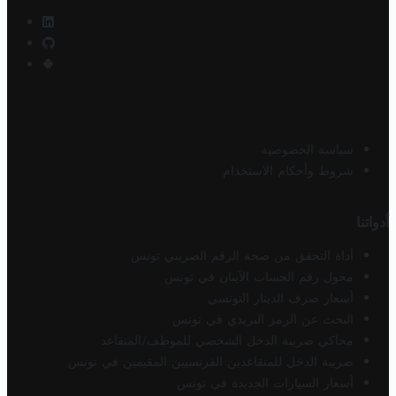
سياسة الخصوصية
شروط وأحكام الاستخدام
أدواتنا
أداة التحقق من صحة الرقم الضريبي تونس
محول رقم الحساب الآيبان في تونس
أسعار صرف الدينار التونسي
البحث عن الرمز البريدي في تونس
محاكي ضريبة الدخل الشخصي للموظف/المتقاعد
ضريبة الدخل للمتقاعدين الفرنسيين المقيمين في تونس
أسعار السيارات الجديدة في تونس