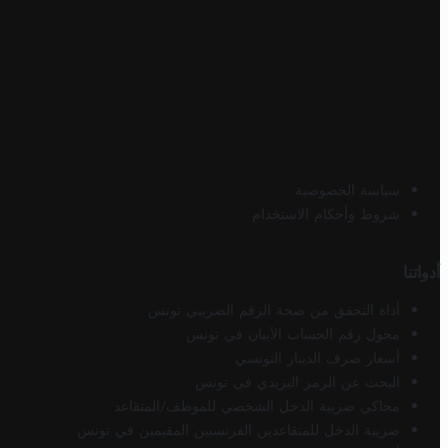
سياسة الخصوصية
شروط وأحكام الاستخدام
أدواتنا
أداة التحقق من صحة الرقم الضريبي تونس
محول رقم الحساب الآيبان في تونس
أسعار صرف الدينار التونسي
البحث عن الرمز البريدي في تونس
محاكي ضريبة الدخل الشخصي للموظف/المتقاعد
ضريبة الدخل للمتقاعدين الفرنسيين المقيمين في تونس