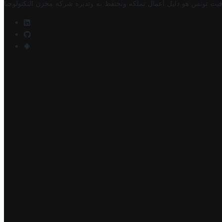
فيت تونس هو دليل أعمال تملكه وتحتفظ به وتديره
شركة مخزن التكنولوجيا