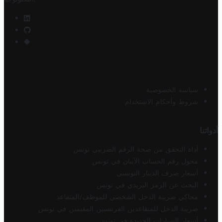
سياسة الخصوصية
شروط وأحكام الاستخدام
أدواتنا
أداة التحقق من صحة الرقم الضريبي تونس
محول رقم الحساب الآيبان في تونس
أسعار صرف الدينار التونسي
البحث عن الرمز البريدي في تونس
محاكي ضريبة الدخل الشخصي للموظف/المتقاعد
ضريبة الدخل للمتقاعدين الفرنسيين المقيمين في تونس
أسعار السيارات الجديدة في تونس