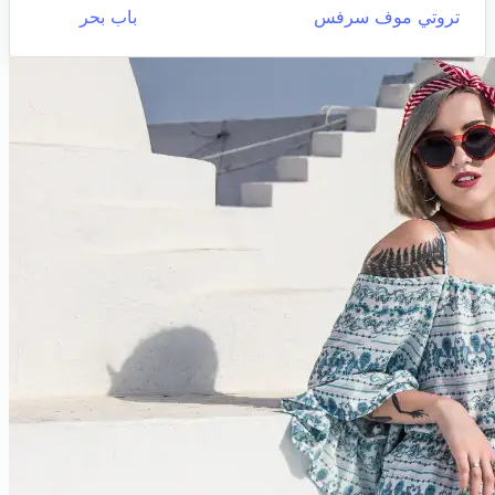
تروتي موف سرفس
باب بحر