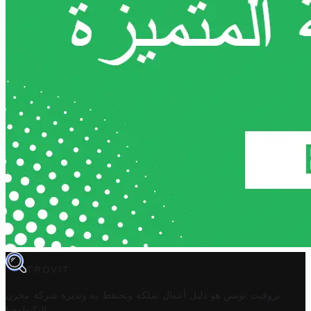
TROVIT
تروفيت تونس هو دليل أعمال تملكه وتحتفظ به وتديره
شركة مخزن
.
التكنولوجيا